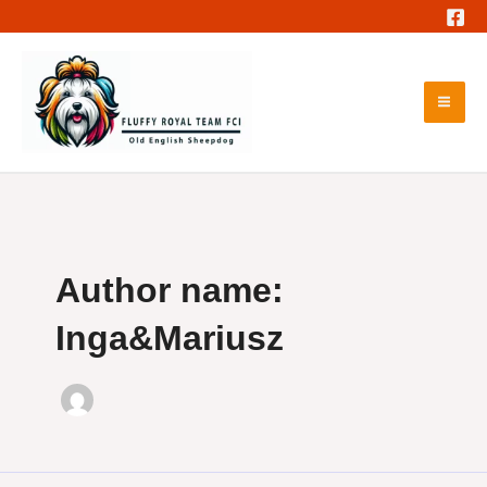
Skip
to
content
Mai
Me
Author name:
Inga&Mariusz