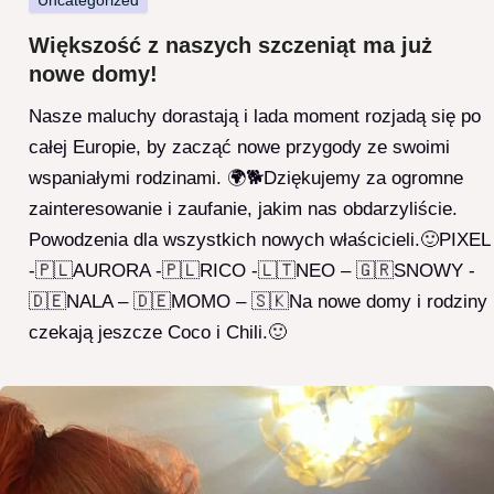
Uncategorized
Większość z naszych szczeniąt ma już
nowe domy!
Nasze maluchy dorastają i lada moment rozjadą się po
całej Europie, by zacząć nowe przygody ze swoimi
wspaniałymi rodzinami. 🌍🐕Dziękujemy za ogromne
zainteresowanie i zaufanie, jakim nas obdarzyliście.
Powodzenia dla wszystkich nowych właścicieli.🙂PIXEL
-🇵🇱AURORA -🇵🇱RICO -🇱🇹NEO – 🇬🇷SNOWY -
🇩🇪NALA – 🇩🇪MOMO – 🇸🇰Na nowe domy i rodziny
czekają jeszcze Coco i Chili.🙂