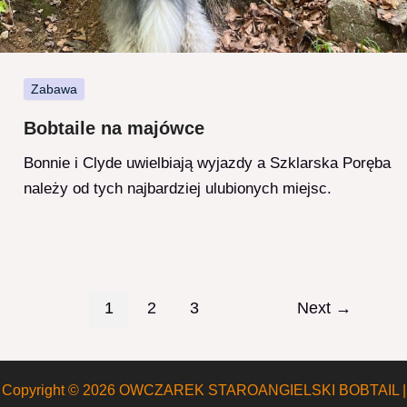
Zabawa
Bobtaile na majówce
Bonnie i Clyde uwielbiają wyjazdy a Szklarska Poręba
należy od tych najbardziej ulubionych miejsc.
Post
1
2
3
Next
→
pagination
Copyright © 2026 OWCZAREK STAROANGIELSKI BOBTAIL |