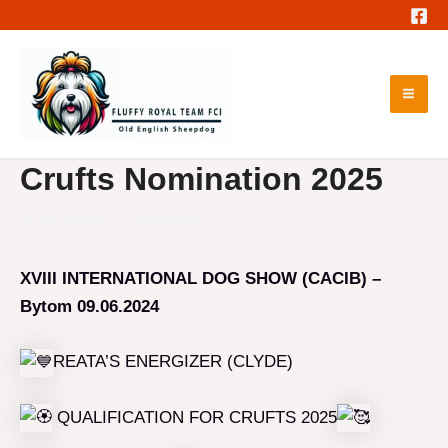
Skip
to
content
Mai
Me
Crufts Nomination 2025
By
Inga&Mariusz
/
09/06/2024
XVIII INTERNATIONAL DOG SHOW (CACIB) –
Bytom 09.06.2024
REATA’S ENERGIZER (CLYDE)
QUALIFICATION FOR CRUFTS 2025