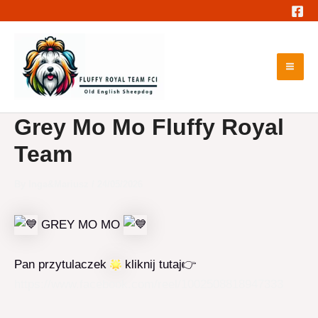
Skip
to
content
Mai
Me
Grey Mo Mo Fluffy Royal
Team
By
Inga&Mariusz
/
24/05/2026
GREY MO MO
Pan przytulaczek
kliknij tutaj👉
https://www.facebook.com/reel/1002508818947333