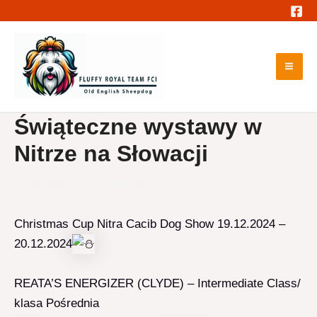
Skip
to
content
Mai
Me
Świąteczne wystawy w
Nitrze na Słowacji
By
Inga&Mariusz
/
21/12/2024
Christmas Cup Nitra Cacib Dog Show 19.12.2024 –
20.12.2024
REATA’S ENERGIZER (CLYDE) – Intermediate Class/
klasa Pośrednia