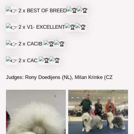
2 x BEST OF BREED
2 x V1- EXCELLENT
2 x CACIB
2 x CAC
Judges: Rony Doedijens (NL), Milan Krinke (CZ
Brak podpisu
Brak podpisu