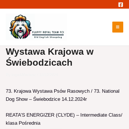
Skip
to
content
Mai
Me
Wystawa Krajowa w
Świebodzicach
By
Inga&Mariusz
/
15/12/2024
73. Krajowa Wystawa Psów Rasowych / 73. National
Dog Show – Świebodzice 14.12.2024r
REATA’S ENERGIZER (CLYDE) – Intermediate Class/
klasa Pośrednia